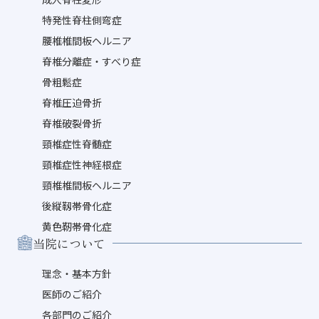
特発性脊柱側弯症
腰椎椎間板ヘルニア
脊椎分離症・すべり症
骨粗鬆症
脊椎圧迫骨折
脊椎破裂骨折
頸椎症性脊髄症
頸椎症性神経根症
頸椎椎間板ヘルニア
後縦靱帯骨化症
黄色靭帯骨化症
当院について
理念・基本方針
医師のご紹介
各部門のご紹介