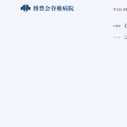
〒121-
お電話
メール