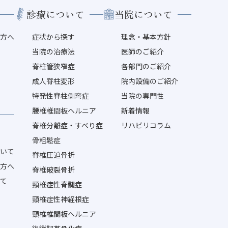
診療について
当院について
る方へ
症状から探す
理念・基本方針
内
当院の治療法
医師のご紹介
脊柱管狭窄症
各部門のご紹介
成人脊柱変形
院内設備のご紹介
特発性脊柱側弯症
当院の専門性
腰椎椎間板ヘルニア
新着情報
脊椎分離症・すべり症
リハビリコラム
骨粗鬆症
ついて
脊椎圧迫骨折
の方へ
脊椎破裂骨折
いて
頸椎症性脊髄症
頸椎症性神経根症
頸椎椎間板ヘルニア