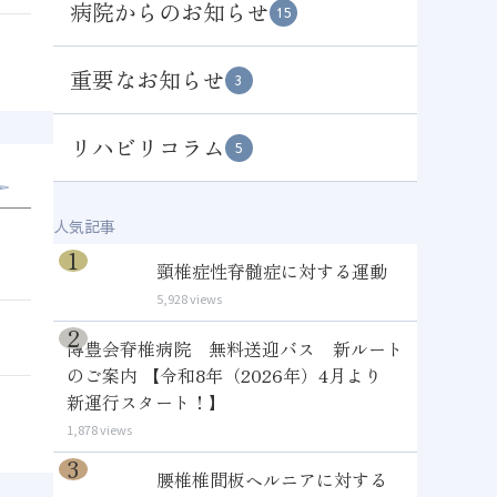
病院からのお知らせ
15
重要なお知らせ
3
リハビリコラム
5
人気記事
頸椎症性脊髄症に対する運動
5,928 views
博豊会脊椎病院 無料送迎バス 新ルート
のご案内 【令和8年（2026年）4月より
新運行スタート！】
1,878 views
腰椎椎間板ヘルニアに対する