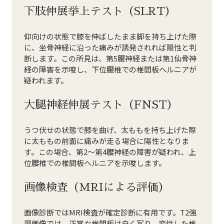
下肢伸展挙上テスト（SLRT）
仰向けの状態で膝を伸ばしたまま脚を持ち上げた際
に、坐骨神経に沿った痛みが誘発されれば陽性と判
断します。この所見は、第5腰神経または第1仙骨神
経の障害を示唆し、下位腰椎での椎間板ヘルニアが
疑われます。
大腿神経伸展テスト（FNST）
うつ伏せの状態で膝を曲げ、太ももを持ち上げた際
に太ももの前面に痛みが走る場合に陽性となりま
す。この場合、第2〜第4腰神経の障害が疑われ、上
位腰椎での椎間板ヘルニアを示唆します。
画像検査（MRIによる評価）
画像診断ではMRI検査が確定診断に有用です。T2強
調画像では、正常な椎間板は白く写り、変性した椎