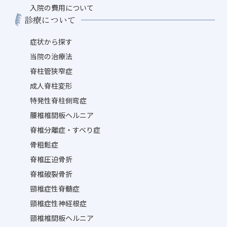
入院の費用について
診療について
症状から探す
当院の治療法
脊柱管狭窄症
成人脊柱変形
特発性脊柱側弯症
腰椎椎間板ヘルニア
脊椎分離症・すべり症
骨粗鬆症
脊椎圧迫骨折
脊椎破裂骨折
頸椎症性脊髄症
頸椎症性神経根症
頸椎椎間板ヘルニア