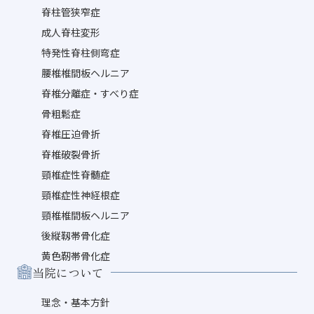
脊柱管狭窄症
成人脊柱変形
特発性脊柱側弯症
腰椎椎間板ヘルニア
脊椎分離症・すべり症
骨粗鬆症
脊椎圧迫骨折
脊椎破裂骨折
頸椎症性脊髄症
頸椎症性神経根症
頸椎椎間板ヘルニア
後縦靱帯骨化症
黄色靭帯骨化症
当院について
理念・基本方針